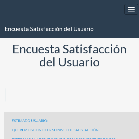
Tog
nav
Encuesta Satisfacción del Usuario
Encuesta Satisfacción
del Usuario
ESTIMADO USUARIO:
QUEREMOS CONOCER SU NIVEL DE SATISFACCIÓN.